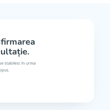
nfirmarea
ultație.
se stabilesc în urma
ropus.