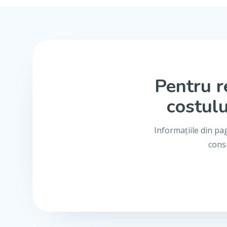
Pentru r
costulu
Informațiile din pa
consu