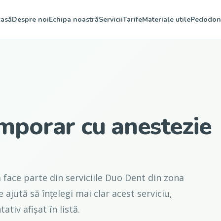
asă
Despre noi
Echipa noastră
Servicii
Tarife
Materiale utile
Pedodon
emporar cu anestezie
 face parte din serviciile Duo Dent din zona
 ajută să înțelegi mai clar acest serviciu,
ativ afișat în listă.