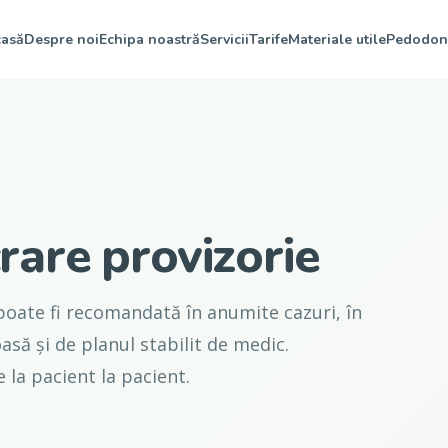
asă
Despre noi
Echipa noastră
Servicii
Tarife
Materiale utile
Pedodon
rare provizorie
 poate fi recomandată în anumite cazuri, în
asă și de planul stabilit de medic.
 la pacient la pacient.