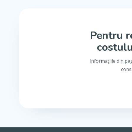
Pentru r
costulu
Informațiile din pa
consu