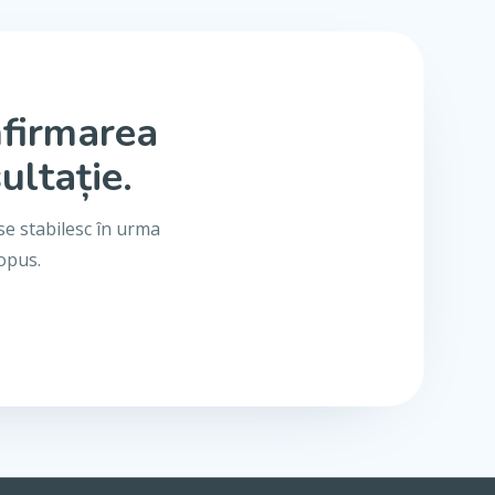
nfirmarea
ultație.
se stabilesc în urma
ropus.