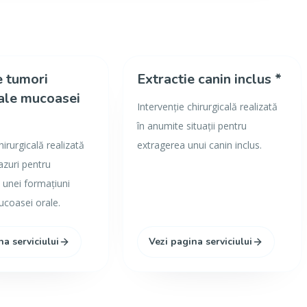
e tumori
Extractie canin inclus *
ale mucoasei
Intervenție chirurgicală realizată
în anumite situații pentru
hirurgicală realizată
extragerea unui canin inclus.
azuri pentru
 unei formațiuni
coasei orale.
na serviciului
Vezi pagina serviciului