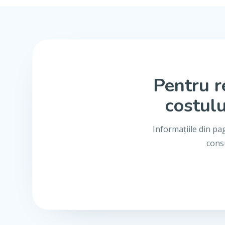
Pentru r
costulu
Informațiile din pa
consu