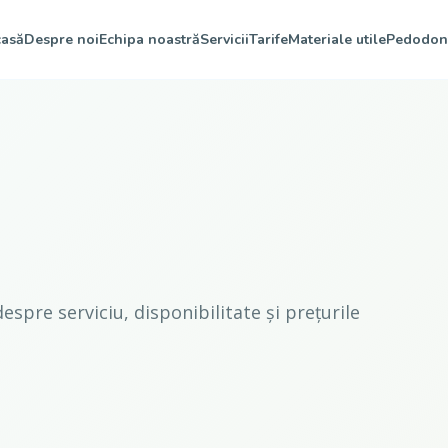
asă
Despre noi
Echipa noastră
Servicii
Tarife
Materiale utile
Pedodon
espre serviciu, disponibilitate și prețurile