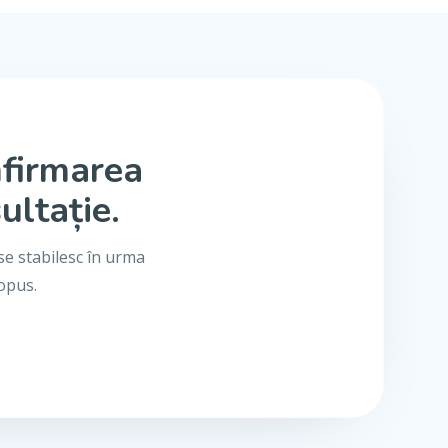
nfirmarea
ultație.
se stabilesc în urma
ropus.