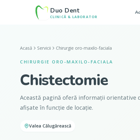
Duo Dent
Ac
CLINICĂ & LABORATOR
Acasă
Servicii
Chirurgie oro-maxilo-faciala
CHIRURGIE ORO-MAXILO-FACIALA
Chistectomie
Această pagină oferă informații orientative d
afișate în funcție de locație.
Valea Călugărească