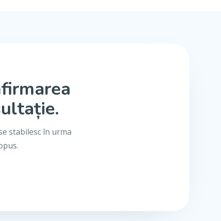
nfirmarea
ultație.
se stabilesc în urma
ropus.