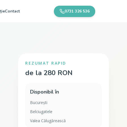
ție
Contact
0731 326 536
REZUMAT RAPID
de la 280 RON
Disponibil în
București
Belciugatele
Valea Călugărească