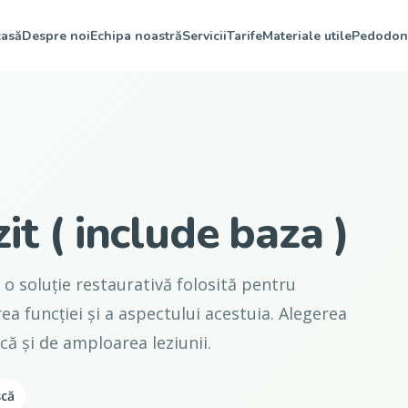
asă
Despre noi
Echipa noastră
Servicii
Tarife
Materiale utile
Pedodon
t ( include baza )
 o soluție restaurativă folosită pentru
ea funcției și a aspectului acestuia. Alegerea
ă și de amploarea leziunii.
scă