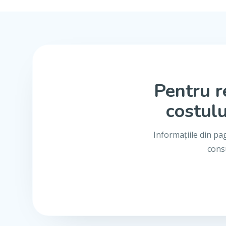
Pentru r
costulu
Informațiile din pa
consu