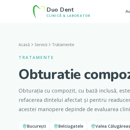
Duo Dent
Ac
CLINICĂ & LABORATOR
Acasă
Servicii
Tratamente
TRATAMENTE
Obturatie compozi
Obturația cu compozit, cu bază inclusă, este
refacerea dintelui afectat și pentru readucer
acestei manopere depinde de evaluarea clinic
București
Belciugatele
Valea Călugărea