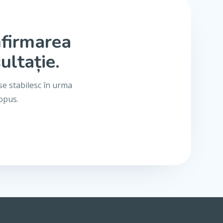
nfirmarea
ultație.
se stabilesc în urma
ropus.