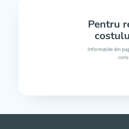
Pentru r
costulu
Informațiile din pa
consu