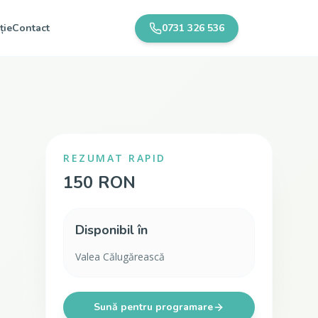
ție
Contact
0731 326 536
REZUMAT RAPID
150 RON
Disponibil în
Valea Călugărească
Sună pentru programare