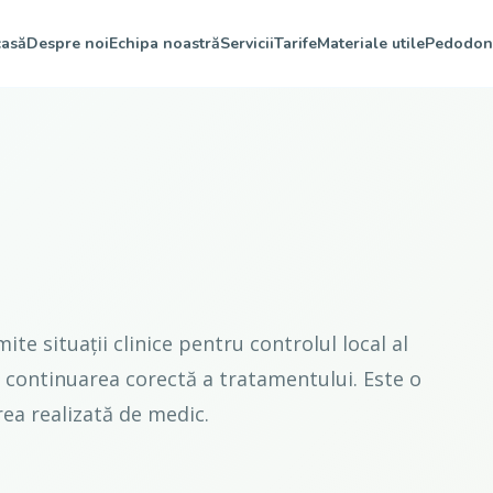
asă
Despre noi
Echipa noastră
Servicii
Tarife
Materiale utile
Pedodon
te situații clinice pentru controlul local al
u continuarea corectă a tratamentului. Este o
ea realizată de medic.