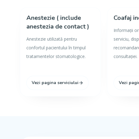
Anestezie ( include
Coafaj in
anestezia de contact )
Informații o
Anestezie utilizată pentru
serviciu, disp
confortul pacientului în timpul
recomandarea
tratamentelor stomatologice.
consultației.
Vezi pagina serviciului
Vezi pagi