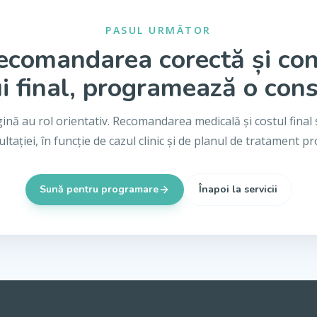
PASUL URMĂTOR
ecomandarea corectă și co
i final, programează o cons
gină au rol orientativ. Recomandarea medicală și costul final 
ltației, în funcție de cazul clinic și de planul de tratament p
Sună pentru programare
Înapoi la servicii