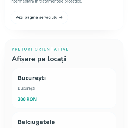
intermediară în tratamentele protetice.
Vezi pagina serviciului
PREȚURI ORIENTATIVE
Afișare pe locații
București
București
300 RON
Belciugatele