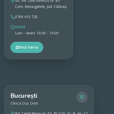
Str. Inv. Liviu Ionescu nr. 83
Com. Belciugatele, Jud. Călărași
0769 410 728
ORAR
Luni – Vineri: 10.00 – 19.00
Vezi harta
Vezi detalii
București
Clinica Duo Dent
Bd. Camil Ressu nr. 52, Bl. C16, Sc. B, Ap. 12