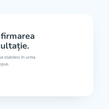
nfirmarea
ultație.
se stabilesc în urma
ropus.