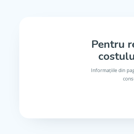
Pentru r
costulu
Informațiile din pa
consu