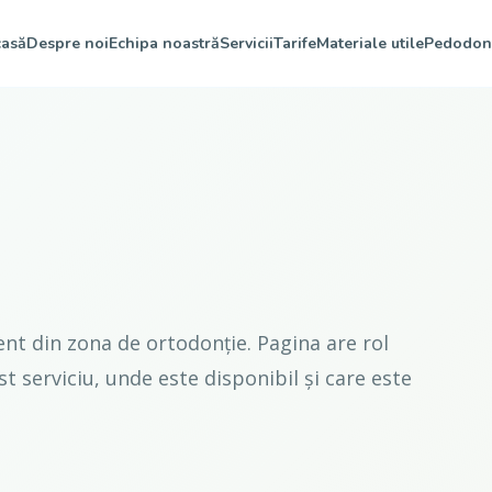
asă
Despre noi
Echipa noastră
Servicii
Tarife
Materiale utile
Pedodon
ent din zona de ortodonție. Pagina are rol
st serviciu, unde este disponibil și care este