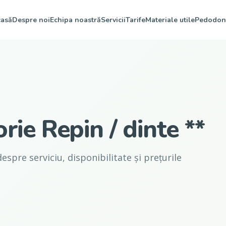
asă
Despre noi
Echipa noastră
Servicii
Tarife
Materiale utile
Pedodon
rie Repin / dinte **
espre serviciu, disponibilitate și prețurile