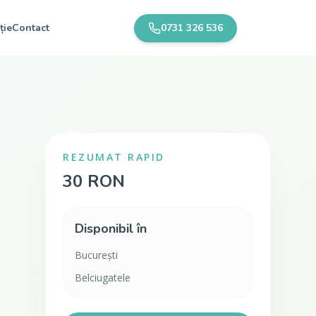
ție
Contact
0731 326 536
REZUMAT RAPID
30 RON
Disponibil în
București
Belciugatele