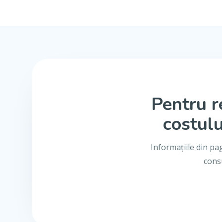
Pentru r
costulu
Informațiile din pa
consu