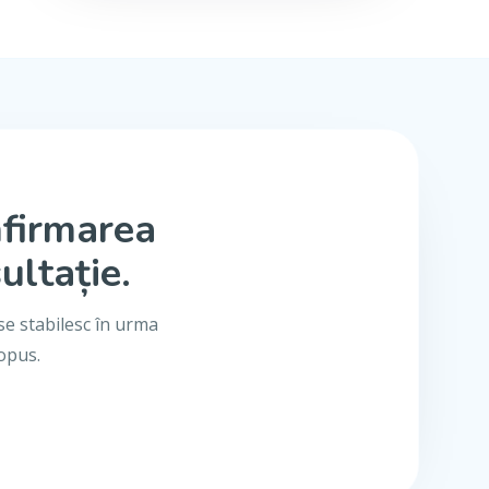
nfirmarea
ultație.
se stabilesc în urma
ropus.