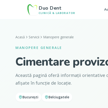
Duo Dent
Ac
CLINICĂ & LABORATOR
Acasă
Servicii
Manopere generale
MANOPERE GENERALE
Cimentare provizo
Această pagină oferă informații orientative d
afișate în funcție de locație.
București
Belciugatele