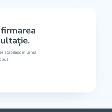
nfirmarea
ultație.
se stabilesc în urma
ropus.