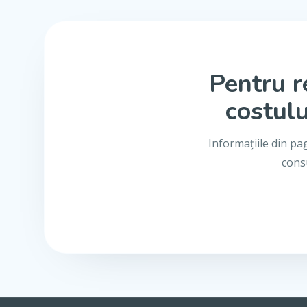
Pentru r
costulu
Informațiile din pa
consu