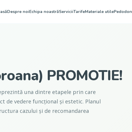
asă
Despre noi
Echipa noastră
Servicii
Tarife
Materiale utile
Pedodon
coroana) PROMOTIE!
prezintă una dintre etapele prin care
t de vedere funcțional și estetic. Planul
 structura cazului și de recomandarea